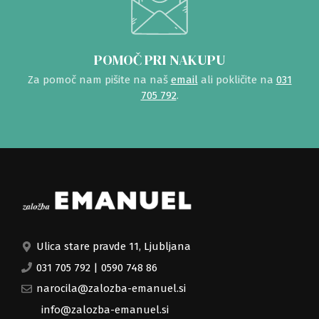
POMOČ PRI NAKUPU
Za pomoč nam pišite na naš
email
ali pokličite na
031
705 792
.
Ulica stare pravde 11, Ljubljana
031 705 792
|
0590 748 86
narocila@zalozba-emanuel.si
info@zalozba-emanuel.si