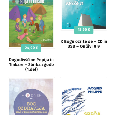
15,90
€
K Bogu ozrite se – CD in
USB – On živi # 9
24,90
€
Dogodivščine Pepija in
Tinkare – Zbirka zgodb
(1.del)