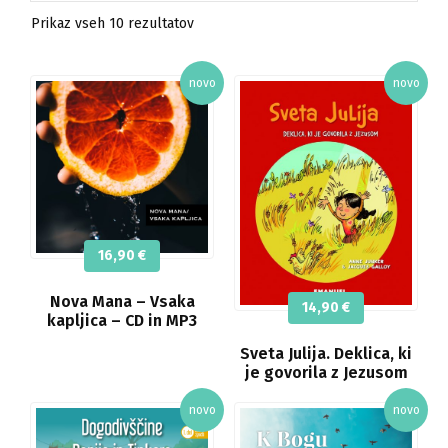
Razvrščeno
Prikaz vseh 10 rezultatov
po
datumu
16,90
€
Nova Mana – Vsaka
14,90
€
kapljica – CD in MP3
Sveta Julija. Deklica, ki
je govorila z Jezusom