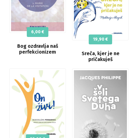
6,00
€
19,90
€
Bog ozdravlja naš
perfekcionizem
Sreča, kjer je ne
pričakuješ