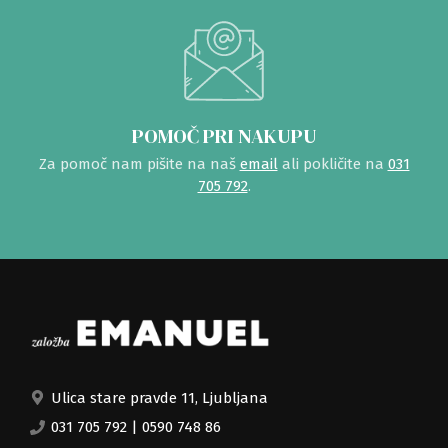
POMOČ PRI NAKUPU
Za pomoč nam pišite na naš
email
ali pokličite na
031
705 792
.
Ulica stare pravde 11, Ljubljana
031 705 792
|
0590 748 86