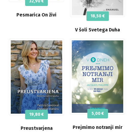
32,90
€
Pesmarica On živi
18,50
€
V šoli Svetega Duha
5,00
€
19,80
€
Prejmimo notranji mir
Preustvarjena