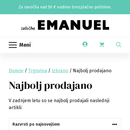
Skip
Za naročila nad 50 € nudimo brezplačno poštnino.
to
content
Meni
Domov
/
Trgovina
/
Izbrano
/ Najbolj prodajano
Najbolj prodajano
V zadnjem letu so se najbolj prodajali naslednji
artikli: