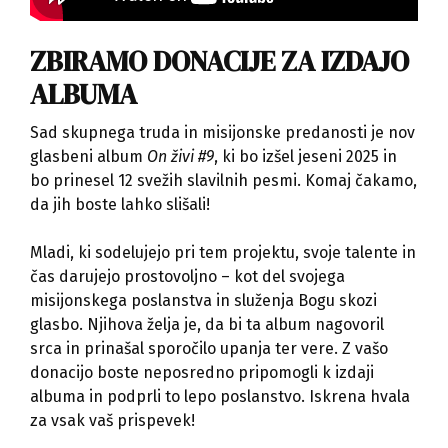
ZBIRAMO DONACIJE ZA IZDAJO
ALBUMA
Sad skupnega truda in misijonske predanosti je nov
glasbeni album
On živi #9
, ki bo izšel jeseni 2025 in
bo prinesel 12 svežih slavilnih pesmi. Komaj čakamo,
da jih boste lahko slišali!
Mladi, ki sodelujejo pri tem projektu, svoje talente in
čas darujejo prostovoljno – kot del svojega
misijonskega poslanstva in služenja Bogu skozi
glasbo. Njihova želja je, da bi ta album nagovoril
srca in prinašal sporočilo upanja ter vere. Z vašo
donacijo boste neposredno pripomogli k izdaji
albuma in podprli to lepo poslanstvo. Iskrena hvala
za vsak vaš prispevek!