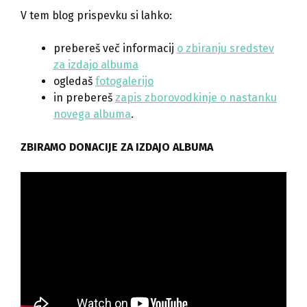
V tem blog prispevku si lahko:
prebereš več informacij
o zbiranju sredstev
za izdajo albuma
ogledaš
fotogalerijo
in prebereš
zapis zborovodkinje o nastanku
novega albuma
.
ZBIRAMO DONACIJE ZA IZDAJO ALBUMA