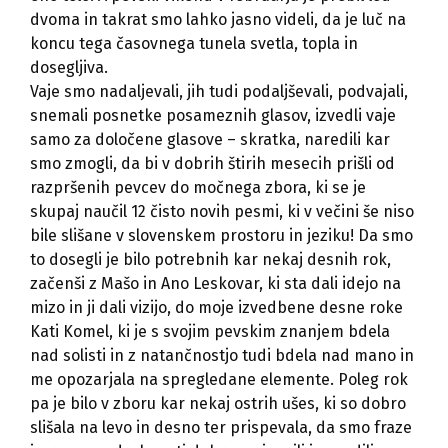
dvoma in takrat smo lahko jasno videli, da je luč na
koncu tega časovnega tunela svetla, topla in
dosegljiva.
Vaje smo nadaljevali, jih tudi podaljševali, podvajali,
snemali posnetke posameznih glasov, izvedli vaje
samo za določene glasove – skratka, naredili kar
smo zmogli, da bi v dobrih štirih mesecih prišli od
razpršenih pevcev do močnega zbora, ki se je
skupaj naučil 12 čisto novih pesmi, ki v večini še niso
bile slišane v slovenskem prostoru in jeziku! Da smo
to dosegli je bilo potrebnih kar nekaj desnih rok,
začenši z Mašo in Ano Leskovar, ki sta dali idejo na
mizo in ji dali vizijo, do moje izvedbene desne roke
Kati Komel, ki je s svojim pevskim znanjem bdela
nad solisti in z natančnostjo tudi bdela nad mano in
me opozarjala na spregledane elemente. Poleg rok
pa je bilo v zboru kar nekaj ostrih ušes, ki so dobro
slišala na levo in desno ter prispevala, da smo fraze