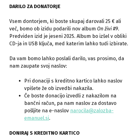
DARILO ZA DONATORJE
Vsem dontorjem, ki boste skupaj darovali 25 € ali
več, bomo ob izidu podarili nov album
On živi #9
.
Predviden izid je jeseni 2025. Album bo izšel v obliki
CD-ja in USB ključa, med katerim lahko tudi izbirate.
Da vam bomo lahko poslali darilo, vas prosimo, da
nam zaupate svoj naslov:
Pri donaciji s kreditno kartico lahko naslov
vpišete že ob izvedbi nakazila.
Če boste donacijo izvedli z nakazilom na
bančni račun, pa nam naslov za dostavo
pošljite na e-naslov
narocila@zalozba-
emanuel.si
.
DONIRAJ S KREDITNO KARTICO