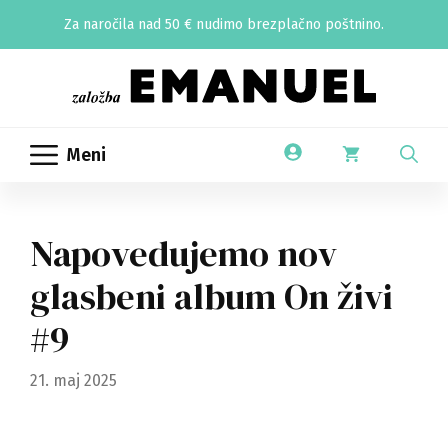
Skip
Za naročila nad 50 € nudimo brezplačno poštnino.
to
content
Meni
Napovedujemo nov
glasbeni album On živi
#9
21. maj 2025