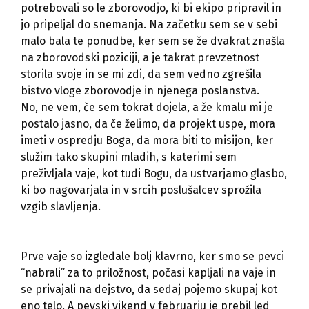
potrebovali so le zborovodjo, ki bi ekipo pripravil in
jo pripeljal do snemanja. Na začetku sem se v sebi
malo bala te ponudbe, ker sem se že dvakrat znašla
na zborovodski poziciji, a je takrat prevzetnost
storila svoje in se mi zdi, da sem vedno zgrešila
bistvo vloge zborovodje in njenega poslanstva.
No, ne vem, če sem tokrat dojela, a že kmalu mi je
postalo jasno, da če želimo, da projekt uspe, mora
imeti v ospredju Boga, da mora biti to misijon, ker
služim tako skupini mladih, s katerimi sem
preživljala vaje, kot tudi Bogu, da ustvarjamo glasbo,
ki bo nagovarjala in v srcih poslušalcev sprožila
vzgib slavljenja.
Prve vaje so izgledale bolj klavrno, ker smo se pevci
“nabrali” za to priložnost, počasi kapljali na vaje in
se privajali na dejstvo, da sedaj pojemo skupaj kot
eno telo. A pevski vikend v februarju je prebil led