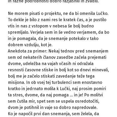
in razne podrobnosti dobro razjasnili in zvadili.
Ne morem pisati o projektu, ne da bi omenila Lučko.
To dekle je bilo z nami res le kratek čas, a je pustilo
vtis in nas z vstopom v nebesa še bolj budno
spremljalo. Verjela sem in še vedno verjamem, da bo
in je pomagala, da je snemanje potekalo v tako
dobrem vzdušju, kot je.
Anekdota za primer: Nekaj tednov pred snemanjem
sem od nekaterih članov zasedbe začela prejemati
dvome, udeležba na vajah včasih ni odražala
resnosti časovne stiske in bolj kot so dnevi minevali,
bolj me je začelo stiskati zavedanje teže tega
misijona. In ob vsej tej turbulenci sem enostavno
kratko in jedrnato molila k Lučki, naj prosim pomiri
ta stres, dvome, da naj pomaga … in je! Po molitvi
sem čutila mir, spet sem se uspela osredotočiti,
dvom je potihnil in vaje so dobro napredovale.
Ko je napočil prvi dan snemanja, sem želela, da