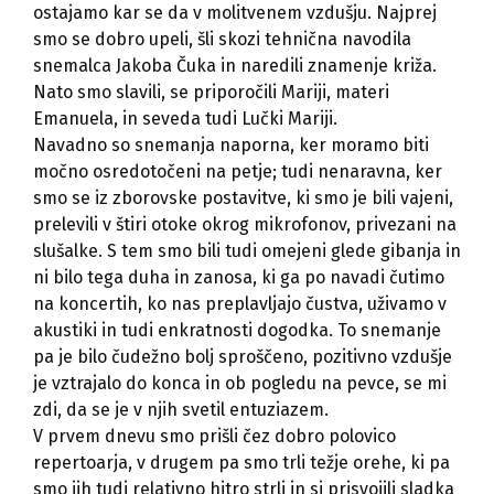
ostajamo kar se da v molitvenem vzdušju. Najprej
smo se dobro upeli, šli skozi tehnična navodila
snemalca Jakoba Čuka in naredili znamenje križa.
Nato smo slavili, se priporočili Mariji, materi
Emanuela, in seveda tudi Lučki Mariji.
Navadno so snemanja naporna, ker moramo biti
močno osredotočeni na petje; tudi nenaravna, ker
smo se iz zborovske postavitve, ki smo je bili vajeni,
prelevili v štiri otoke okrog mikrofonov, privezani na
slušalke. S tem smo bili tudi omejeni glede gibanja in
ni bilo tega duha in zanosa, ki ga po navadi čutimo
na koncertih, ko nas preplavljajo čustva, uživamo v
akustiki in tudi enkratnosti dogodka. To snemanje
pa je bilo čudežno bolj sproščeno, pozitivno vzdušje
je vztrajalo do konca in ob pogledu na pevce, se mi
zdi, da se je v njih svetil entuziazem.
V prvem dnevu smo prišli čez dobro polovico
repertoarja, v drugem pa smo trli težje orehe, ki pa
smo jih tudi relativno hitro strli in si prisvojili sladka