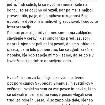
jedra. Tudi solisti, ki so v večini snemali šele na
koncu, so se odlično odrezali. Kar pa me je najbolj
presenetilo, pa je, da je njihovo utrujenost Bog
uporabil v dobro in iz njihovih glasov izvabil čudovite
interpretacije.
Po moji presoji je bil vrhunec snemanja zaključno
slavljenje v cerkvi, kjer smo lahko pred Jezusom
neprekinjeno odpeli nekaj pesmi, da smo lahko peli
iz srca, pa ni bilo pomembno, kje se zgodi kakšna
napaka, kje kdo zapoje mimo – samo, da se poje v
hvaležnosti za dobro opravljeno delo.
Hvaležna sem za ta misijon, za vso molitveno
podporo članov Skupnosti Emanuel in svetnikov v
večnosti, hvaležna sem za vse pevce in pevke, ki so
se odzvali in prihajali na vaje, v pesmi vlagali svoj
trud; za roke in ušesa, ki so zapolnile dele, kjer so