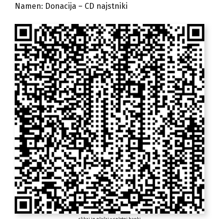
Namen: Donacija – CD najstniki
slikaj in plačaj v spletni banki