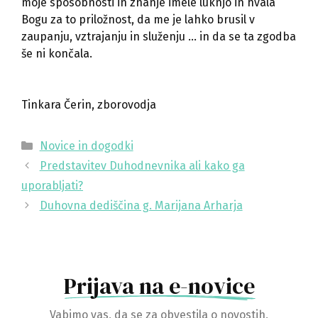
moje sposobnosti in znanje imele luknjo in hvala
Bogu za to priložnost, da me je lahko brusil v
zaupanju, vztrajanju in služenju … in da se ta zgodba
še ni končala.
Tinkara Čerin, zborovodja
Categories
Novice in dogodki
Predstavitev Duhodnevnika ali kako ga
uporabljati?
Duhovna dediščina g. Marijana Arharja
Prijava na e-novice
Vabimo vas, da se za obvestila o novostih,