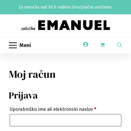
Skip
Za naročila nad 50 € nudimo brezplačno poštnino.
to
content
Meni
Moj račun
Prijava
Zahtevano
Uporabniško ime ali elektronski naslov
*