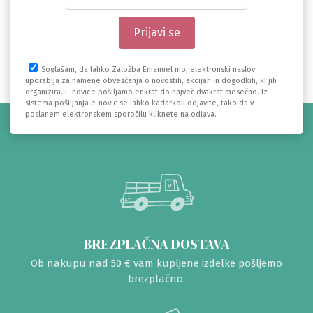
Soglašam, da lahko Založba Emanuel moj elektronski naslov
uporablja za namene obveščanja o novostih, akcijah in dogodkih, ki jih
organizira. E-novice pošiljamo enkrat do največ dvakrat mesečno. Iz
sistema pošiljanja e-novic se lahko kadarkoli odjavite, tako da v
poslanem elektronskem sporočilu kliknete na odjava.
BREZPLAČNA DOSTAVA
Ob nakupu nad 50 € vam kupljene izdelke pošljemo
brezplačno.