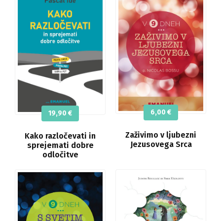
6,00
€
19,90
€
Zaživimo v ljubezni
Kako razločevati in
Jezusovega Srca
sprejemati dobre
odločitve