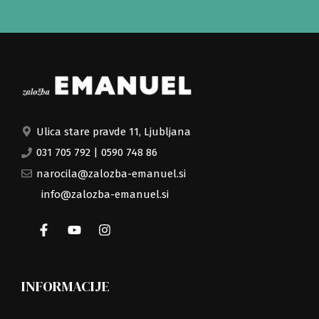
Ulica stare pravde 11, Ljubljana
031 705 792
|
0590 748 86
narocila@zalozba-emanuel.si
info@zalozba-emanuel.si
INFORMACIJE