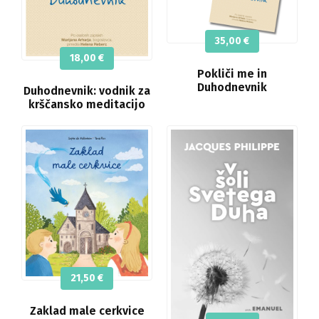
35,00
€
18,00
€
Pokliči me in
Duhodnevnik
Duhodnevnik: vodnik za
krščansko meditacijo
21,50
€
Zaklad male cerkvice