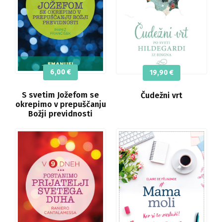
6,00
€
19,90
€
S svetim Jožefom se
Čudežni vrt
okrepimo v prepuščanju
Božji previdnosti