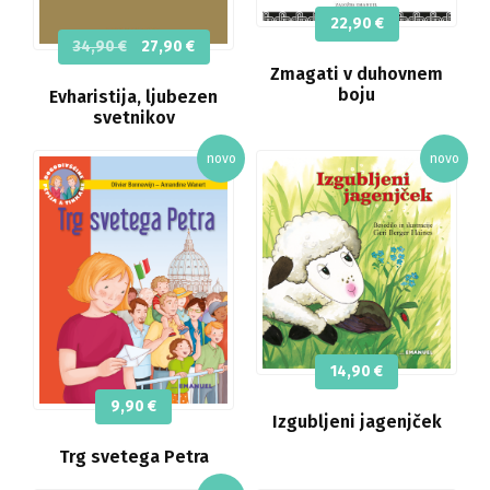
22,90
€
Izvirna
Trenutna
34,90
€
27,90
€
cena
cena
Zmagati v duhovnem
je
je:
boju
Evharistija, ljubezen
bila:
27,90 €.
svetnikov
34,90 €.
14,90
€
9,90
€
Izgubljeni jagenjček
Trg svetega Petra