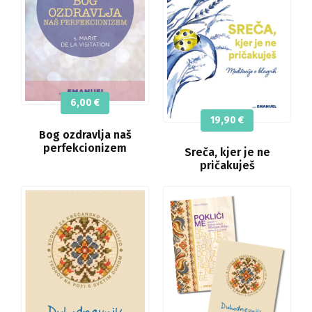
6,00
€
19,90
€
Bog ozdravlja naš
perfekcionizem
Sreča, kjer je ne
pričakuješ