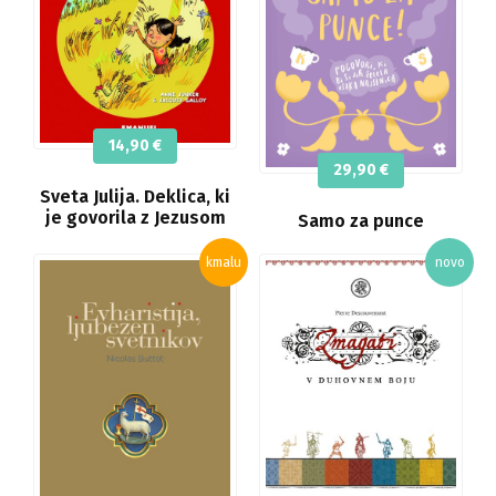
14,90
€
29,90
€
Sveta Julija. Deklica, ki
je govorila z Jezusom
Samo za punce