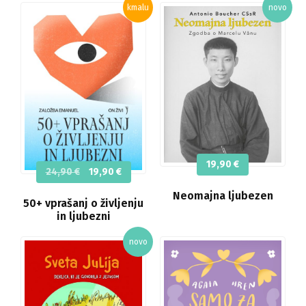
19,90
€
Izvirna
Trenutna
24,90
€
19,90
€
cena
cena
Neomajna ljubezen
je
je:
50+ vprašanj o življenju
bila:
19,90 €.
in ljubezni
24,90 €.