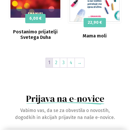
6,00
€
22,90
€
Postanimo prijatelji
Mama moli
Svetega Duha
1
2
3
4
→
Prijava na e-novice
Vabimo vas, da se za obvestila o novostih,
dogodkih in akcijah prijavite na naše e-novice.