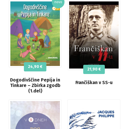
24,90
€
21,90
€
Dogodivščine Pepija in
Frančiškan v SS-u
Tinkare – Zbirka zgodb
(1.del)