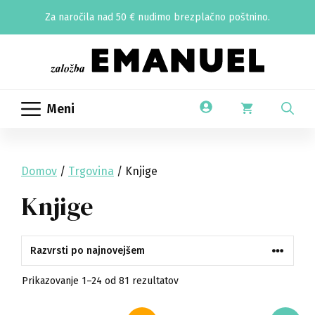
Skip
Za naročila nad 50 € nudimo brezplačno poštnino.
to
content
Meni
Domov
/
Trgovina
/ Knjige
Knjige
Razvrščeno
Prikazovanje 1–24 od 81 rezultatov
po
datumu