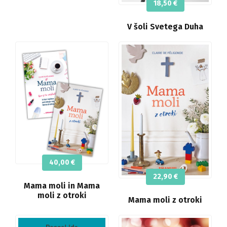
18,50
€
V šoli Svetega Duha
40,00
€
22,90
€
Mama moli in Mama
moli z otroki
Mama moli z otroki