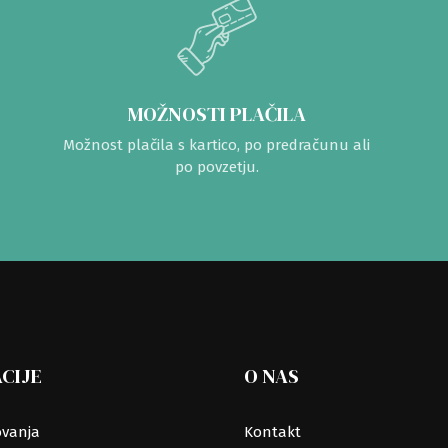
MOŽNOSTI PLAČILA
Možnost plačila s kartico, po predračunu ali
po povzetju.
CIJE
O NAS
ovanja
Kontakt