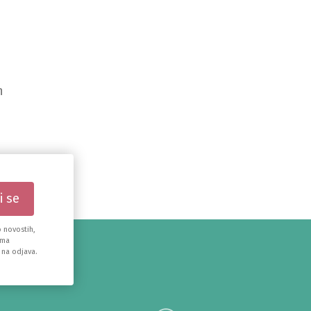
n
 novostih,
ema
 na odjava.