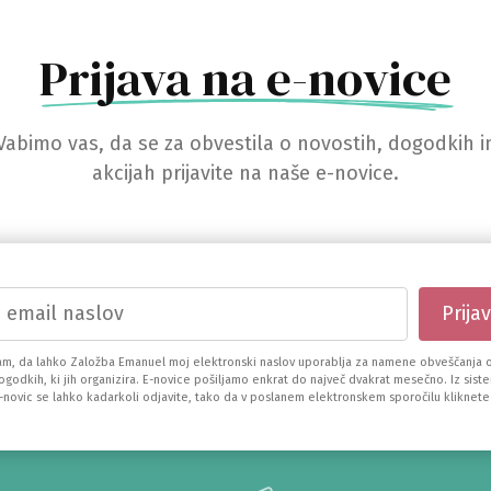
Prijava na e-novice
Vabimo vas, da se za obvestila o novostih, dogodkih i
akcijah prijavite na naše e-novice.
am, da lahko Založba Emanuel moj elektronski naslov uporablja za namene obveščanja o
dogodkih, ki jih organizira. E-novice pošiljamo enkrat do največ dvakrat mesečno. Iz sist
e-novic se lahko kadarkoli odjavite, tako da v poslanem elektronskem sporočilu kliknete