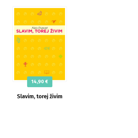
14,90
€
Slavim, torej živim