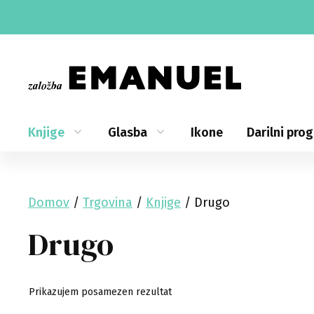
Skip
to
content
Knjige
Glasba
Ikone
Darilni pro
Domov
/
Trgovina
/
Knjige
/ Drugo
Drugo
Prikazujem posamezen rezultat