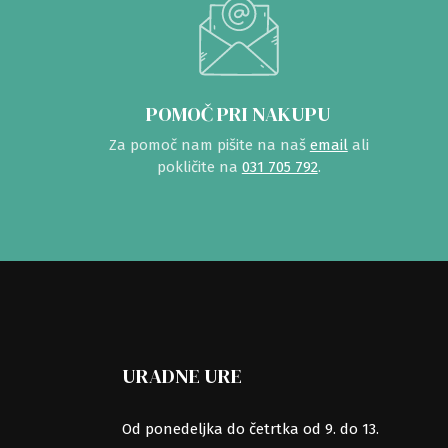
POMOČ PRI NAKUPU
Za pomoč nam pišite na naš
email
ali
pokličite na
031 705 792
.
URADNE URE
Od ponedeljka do četrtka od 9. do 13.