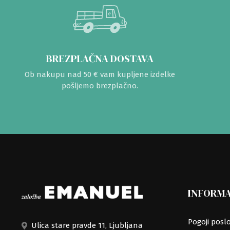
BREZPLAČNA DOSTAVA
Ob nakupu nad 50 € vam kupljene izdelke
pošljemo brezplačno.
INFORMA
Pogoji posl
Ulica stare pravde 11, Ljubljana