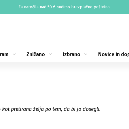
Za naročila nad 50 € nudimo brezplačno poštnino.
gram
Znižano
Izbrano
Novice in do
kot pretirana želja po tem, da bi jo dosegli.