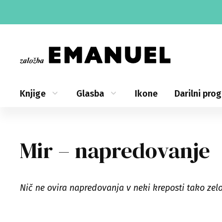
Skip
to
content
Knjige
Glasba
Ikone
Darilni pro
Mir – napredovanje
Nič ne ovira napredovanja v neki kreposti tako zelo 