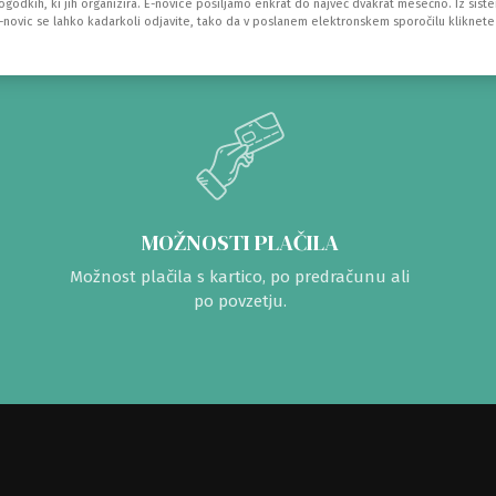
dogodkih, ki jih organizira. E-novice pošiljamo enkrat do največ dvakrat mesečno. Iz sist
e-novic se lahko kadarkoli odjavite, tako da v poslanem elektronskem sporočilu kliknete
MOŽNOSTI PLAČILA
Možnost plačila s kartico, po predračunu ali
po povzetju.