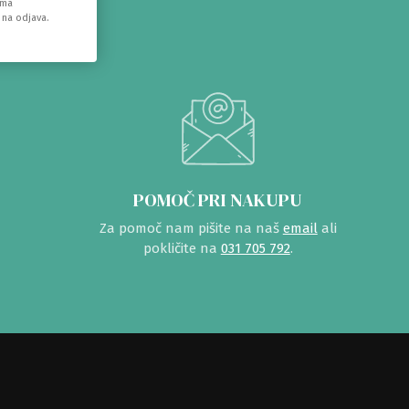
ema
 na odjava.
POMOČ PRI NAKUPU
Za pomoč nam pišite na naš
email
ali
pokličite na
031 705 792
.