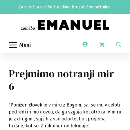
Skip
Za naročila nad 50 € nudimo brezplačno poštnino.
to
content
Meni
Prejmimo notranji mir
6
“Ponižen človek je v miru z Bogom, saj se mu v celoti
podredi in mu dovoli, da ga vzgaja kot otroka. V miru
je z drugimi, saj jih z vso odprtostjo sprejema
takšne, kot so. Z nikomer ne tekmuje.”