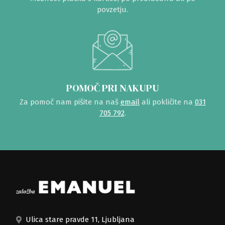
povzetju.
POMOČ PRI NAKUPU
Za pomoč nam pišite na naš
email
ali pokličite na
031
705 792
.
Ulica stare pravde 11, Ljubljana