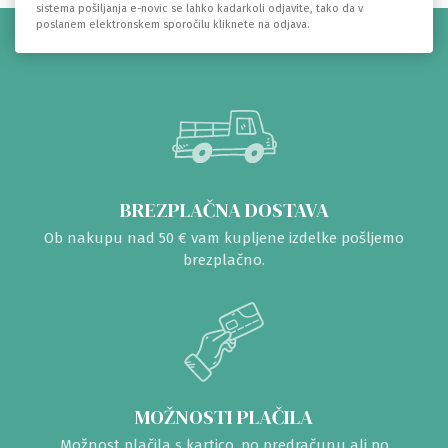
sistema pošiljanja e-novic se lahko kadarkoli odjavite, tako da v
poslanem elektronskem sporočilu kliknete na odjava.
BREZPLAČNA DOSTAVA
Ob nakupu nad 50 € vam kupljene izdelke pošljemo
brezplačno.
MOŽNOSTI PLAČILA
Možnost plačila s kartico, po predračunu ali po