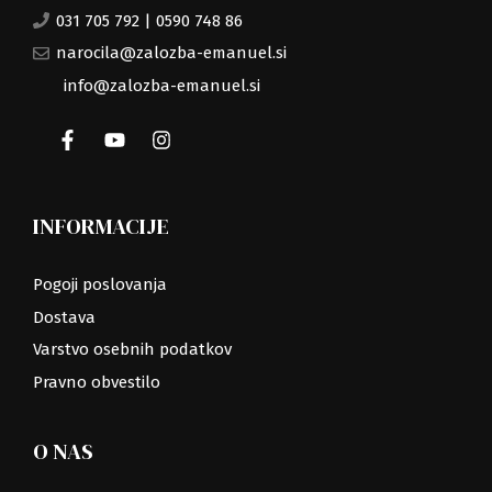
031 705 792
|
0590 748 86
narocila@zalozba-emanuel.si
info@zalozba-emanuel.si
INFORMACIJE
Pogoji poslovanja
Dostava
Varstvo osebnih podatkov
Pravno obvestilo
O NAS