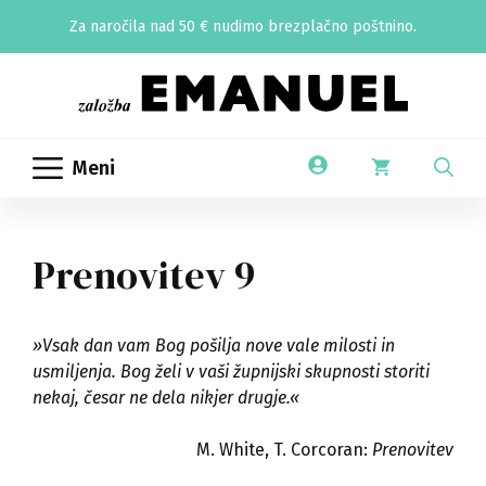
Skip
Za naročila nad 50 € nudimo brezplačno poštnino.
to
content
Meni
Prenovitev 9
»Vsak dan vam Bog pošilja nove vale milosti in
usmiljenja. Bog želi v vaši župnijski skupnosti storiti
nekaj, česar ne dela nikjer drugje.«
M. White, T. Corcoran:
Prenovitev