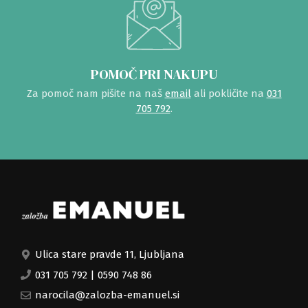
POMOČ PRI NAKUPU
Za pomoč nam pišite na naš
email
ali pokličite na
031
705 792
.
Ulica stare pravde 11, Ljubljana
031 705 792
|
0590 748 86
narocila@zalozba-emanuel.si