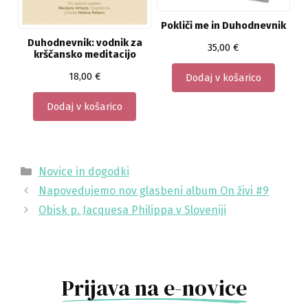
Pokliči me in Duhodnevnik
Duhodnevnik: vodnik za
35,00
€
krščansko meditacijo
18,00
€
Dodaj v košarico
Dodaj v košarico
Categories
Novice in dogodki
Napovedujemo nov glasbeni album On živi #9
Obisk p. Jacquesa Philippa v Sloveniji
Prijava na e-novice