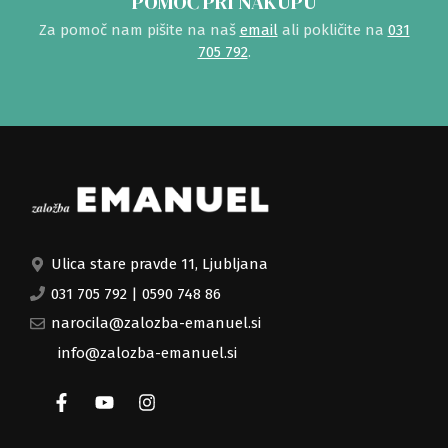
POMOČ PRI NAKUPU
Za pomoč nam pišite na naš
email
ali pokličite na
031
705 792
.
Ulica stare pravde 11, Ljubljana
031 705 792
|
0590 748 86
narocila@zalozba-emanuel.si
info@zalozba-emanuel.si