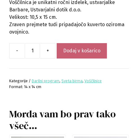
Voščilnica je unikatni ročni izdelek, ustvarjalke
Barbare, Ustvarjalni dotik d.o.o.
Velikost: 10,5 x 15 cm.
Zraven prejmete tudi pripadajočo kuverto oziroma
ovojnico.
-
+
Dodaj v košarico
Voščilnica
za
birmo
-
Kategorije /
Darilni program
,
Sveta birma
,
Voščilnice
Zaupaj
Format: 14 x 14 cm
v
Gospoda!
količina
Morda vam bo prav tako
všeč…