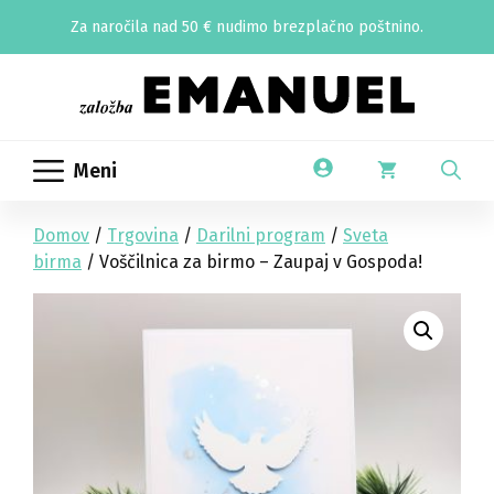
Skip
Za naročila nad 50 € nudimo brezplačno poštnino.
to
content
Meni
Domov
/
Trgovina
/
Darilni program
/
Sveta
birma
/ Voščilnica za birmo – Zaupaj v Gospoda!