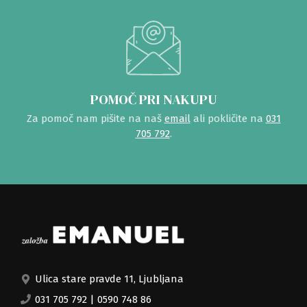
POMOČ PRI NAKUPU
Za pomoč nam pišite na naš
email
ali pokličite na
031
705 792
.
Ulica stare pravde 11, Ljubljana
031 705 792
|
0590 748 86