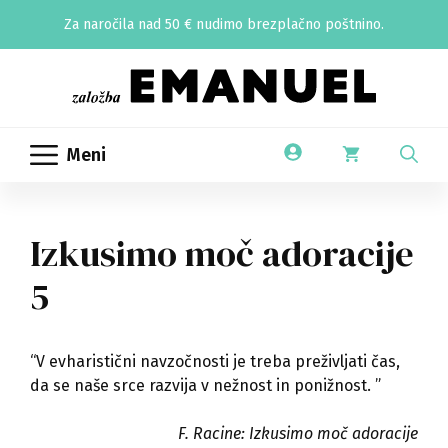
Skip
Za naročila nad 50 € nudimo brezplačno poštnino.
to
content
Meni
Izkusimo moč adoracije
5
“V evharistični navzočnosti je treba preživljati čas,
da se naše srce razvija v nežnost in ponižnost. ”
F. Racine: Izkusimo moč adoracije