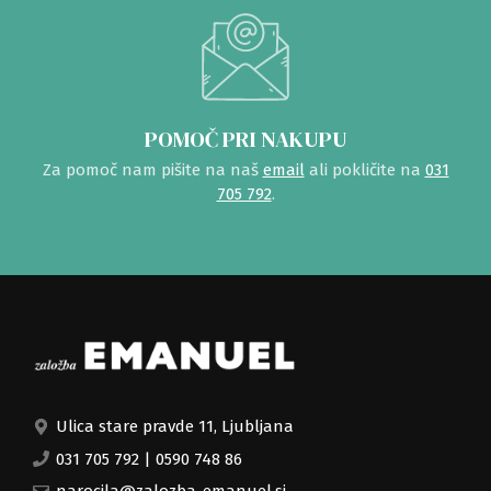
POMOČ PRI NAKUPU
Za pomoč nam pišite na naš
email
ali pokličite na
031
705 792
.
Ulica stare pravde 11, Ljubljana
031 705 792
|
0590 748 86