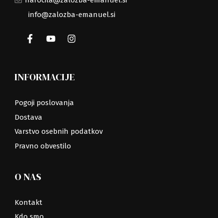
narocila@zalozba-emanuel.si
info@zalozba-emanuel.si
INFORMACIJE
Pogoji poslovanja
Dostava
Varstvo osebnih podatkov
Pravno obvestilo
O NAS
Kontakt
Kdo smo