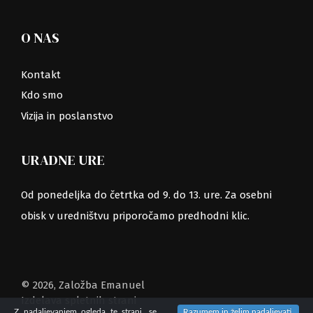
O NAS
Kontakt
Kdo smo
Vizija in poslanstvo
URADNE URE
Od ponedeljka do četrtka od 9. do 13. ure. Za osebni
obisk v uredništvu priporočamo predhodni klic.
© 2026, Založba Emanuel
Izdelava spletnih strani
Z nadaljevanjem ogleda te strani, se
Razumem in želim nadaljevati.