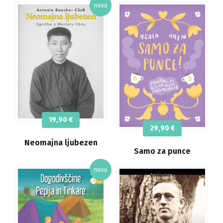
19,90
€
29,90
€
Neomajna ljubezen
Samo za punce