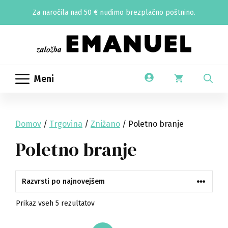
Skip
Za naročila nad 50 € nudimo brezplačno poštnino.
to
content
Meni
Domov
/
Trgovina
/
Znižano
/ Poletno branje
Poletno branje
Razvrščeno
Prikaz vseh 5 rezultatov
po
datumu