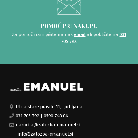
POMOČ PRI NAKUPU
Za pomoč nam pišite na naš
email
ali pokličite na
031
705 792
.
Ulica stare pravde 11, Ljubljana
031 705 792
|
0590 748 86
narocila@zalozba-emanuel.si
info@zalozba-emanuel.si