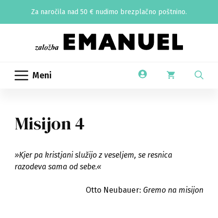
Skip
Za naročila nad 50 € nudimo brezplačno poštnino.
to
content
Meni
Misijon 4
»Kjer pa kristjani služijo z veseljem, se resnica
razodeva sama od sebe.«
Otto Neubauer:
Gremo na misijon