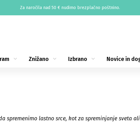
Za naročila nad 50 € nudimo brezplačno poštnino.
gram
Znižano
Izbrano
Novice in do
, da spremenimo lastno srce, kot za spreminjanje sveta al