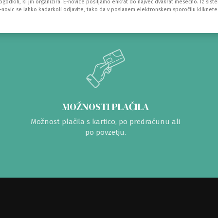
dogodkih, ki jih organizira. E-novice pošiljamo enkrat do največ dvakrat mesečno. Iz sist
e-novic se lahko kadarkoli odjavite, tako da v poslanem elektronskem sporočilu kliknete
MOŽNOSTI PLAČILA
Možnost plačila s kartico, po predračunu ali
po povzetju.