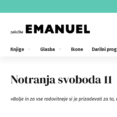
Skip
to
content
Knjige
Glasba
Ikone
Darilni pro
Notranja svoboda 11
»Bolje in za vse rodovitneje si je prizadevati za to