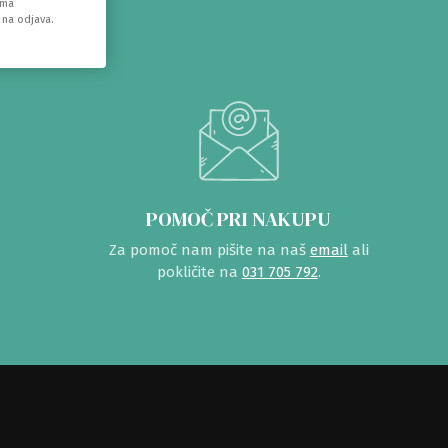
ema
 na odjava.
POMOČ PRI NAKUPU
Za pomoč nam pišite na naš
email
ali
pokličite na
031 705 792
.