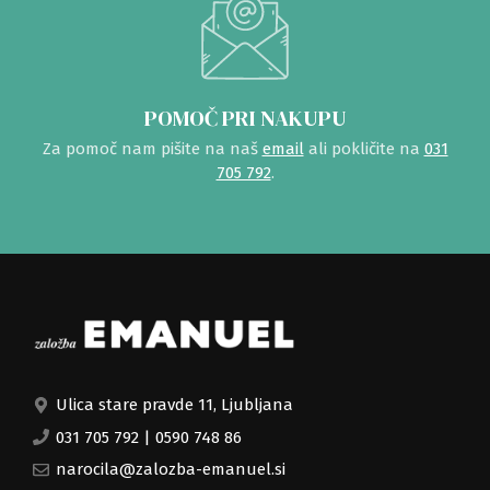
POMOČ PRI NAKUPU
Za pomoč nam pišite na naš
email
ali pokličite na
031
705 792
.
Ulica stare pravde 11, Ljubljana
031 705 792
|
0590 748 86
narocila@zalozba-emanuel.si