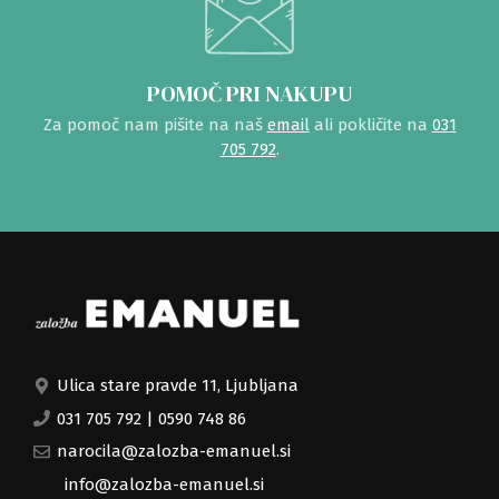
POMOČ PRI NAKUPU
Za pomoč nam pišite na naš
email
ali pokličite na
031
705 792
.
Ulica stare pravde 11, Ljubljana
031 705 792
|
0590 748 86
narocila@zalozba-emanuel.si
info@zalozba-emanuel.si