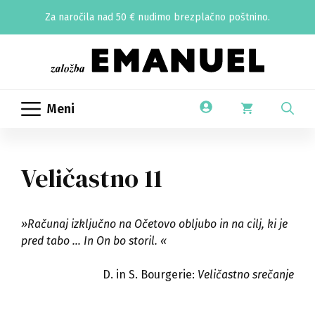
Skip
Za naročila nad 50 € nudimo brezplačno poštnino.
to
content
Meni
Veličastno 11
»Računaj izključno na Očetovo obljubo in na cilj, ki je
pred tabo … In On bo storil.
«
D. in S. Bourgerie:
Veličastno srečanje