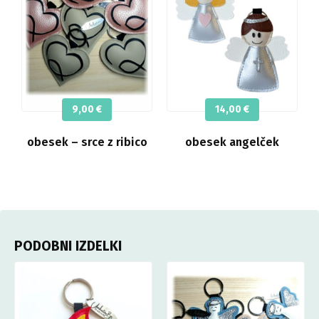
9,00
€
14,00
€
obesek – srce z ribico
obesek angelček
PODOBNI IZDELKI