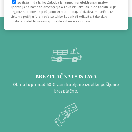
Soglašam, da lahko Založba Emanuel moj elektronski naslov
uporablja za namene obveščanja o novostih, akcijah in dogodkih, ki jih
organizira. E-novice pošiljamo enkrat do največ dvakrat mesečno. Iz
sistema pošiljanja e-novic se lahko kadarkoli odjavite, tako da v
poslanem elektronskem sporočilu kliknete na odjava.
BREZPLAČNA DOSTAVA
Ob nakupu nad 50 € vam kupljene izdelke pošljemo
brezplačno.