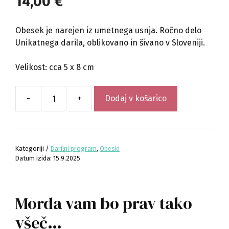
14,00
€
Obesek je narejen iz umetnega usnja. Ročno delo
Unikatnega darila, oblikovano in šivano v Sloveniji.
Velikost: cca 5 x 8 cm
-
+
Dodaj v košarico
obesek
-
ovčka
količina
Kategoriji /
Darilni program
,
Obeski
Datum izida: 15.9.2025
Morda vam bo prav tako
všeč…