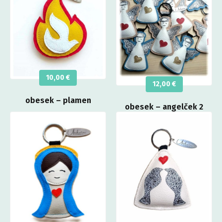
10,00
€
12,00
€
obesek – plamen
obesek – angelček 2