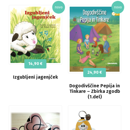
14,90
€
24,90
€
Izgubljeni jagenjček
Dogodivščine Pepija in
Tinkare – Zbirka zgodb
(1.del)