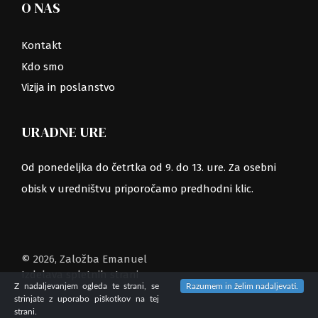
O NAS
Kontakt
Kdo smo
Vizija in poslanstvo
URADNE URE
Od ponedeljka do četrtka od 9. do 13. ure. Za osebni
obisk v uredništvu priporočamo predhodni klic.
© 2026, Založba Emanuel
Izdelava spletnih strani
Z nadaljevanjem ogleda te strani, se
Razumem in želim nadaljevati.
strinjate z uporabo piškotkov na tej
strani.