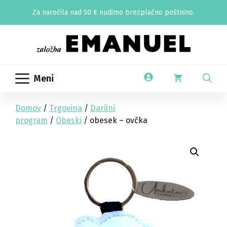
Skip
Za naročila nad 50 € nudimo brezplačno poštnino.
to
content
Meni
Domov
/
Trgovina
/
Darilni
program
/
Obeski
/ obesek – ovčka