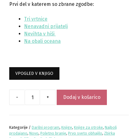
Prvi del v katerem so zbrane zgodbe:
Tri vrtnice
Nenavadni prijatelj
Nevihta v hiši
Na obali oceana
VPOGLED V KNJIGO
-
+
Dodaj v košarico
Dogodivščine
Pepija
in
Tinkare
Kategorije /
Darilni program
,
Knjige
,
Knjige za otroke
,
Najbolj
-
prodajano
,
Novo
,
Poletno branje
,
Prvo sveto obhajilo
,
Zbirka
Zbirka