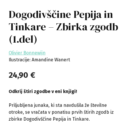
Dogodivščine Pepija in
Tinkare – Zbirka zgodb
(1.del)
Olivier Bonnewijn
Ilustracije: Amandine Wanert
24,90
€
Odkrij štiri zgodbe v eni knjigi!
Priljubljena junaka, ki sta navdušila že številne
otroke, se vračata v ponatisu prvih štirih zgodb iz
zbirke Dogodivščine Pepija in Tinkare.