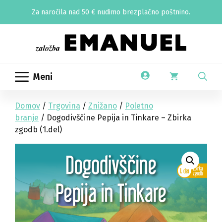
Skip
Za naročila nad 50 € nudimo brezplačno poštnino.
to
content
Meni
Domov
/
Trgovina
/
Znižano
/
Poletno
branje
/ Dogodivščine Pepija in Tinkare – Zbirka
zgodb (1.del)