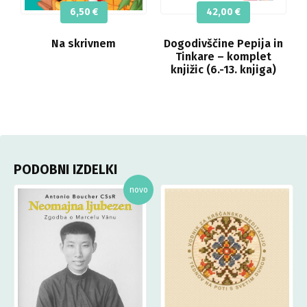
6,50
€
42,00
€
Na skrivnem
Dogodivščine Pepija in
Tinkare – komplet
knjižic (6.-13. knjiga)
PODOBNI IZDELKI