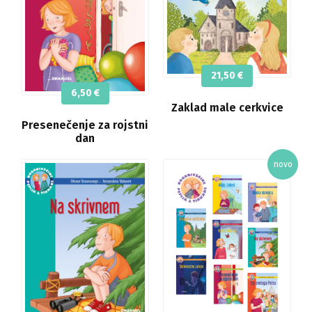
21,50
€
6,50
€
Zaklad male cerkvice
Presenečenje za rojstni
dan