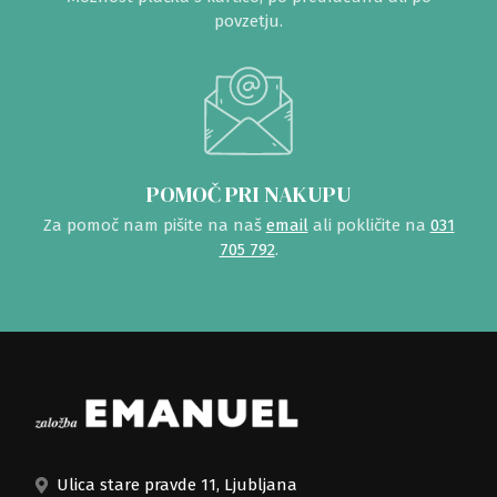
povzetju.
POMOČ PRI NAKUPU
Za pomoč nam pišite na naš
email
ali pokličite na
031
705 792
.
Ulica stare pravde 11, Ljubljana