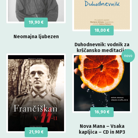
19,90
€
18,00
€
Neomajna ljubezen
Duhodnevnik: vodnik za
krščansko meditacijo
16,90
€
Nova Mana – Vsaka
kapljica – CD in MP3
21,90
€