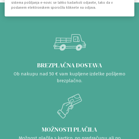
sistema pošiljanja e-novic se lahko kadarkoli odjavite, tako da v
poslanem elektronskem sporočilu kliknete na odjava.
BREZPLAČNA DOSTAVA
Ob nakupu nad 50 € vam kupljene izdelke pošljemo
brezplačno.
MOŽNOSTI PLAČILA
Možnost plačila s kartico, po predračunu ali po