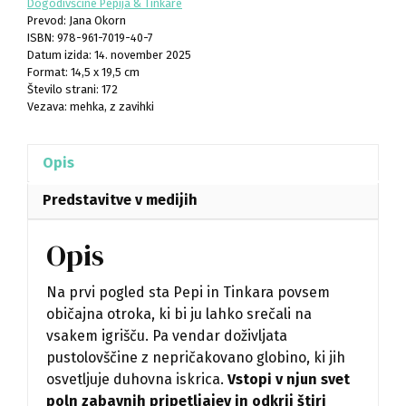
Dogodivščine Pepija & Tinkare
zgodb
Prevod: Jana Okorn
978-961-7019-40-7
(1.del)
Datum izida: 14. november 2025
količina
Format: 14,5 x 19,5 cm
Število strani: 172
Vezava: mehka, z zavihki
Opis
Predstavitve v medijih
Opis
Na prvi pogled sta Pepi in Tinkara povsem
običajna otroka, ki bi ju lahko srečali na
vsakem igrišču. Pa vendar doživljata
pustolovščine z nepričakovano globino, ki jih
osvetljuje duhovna iskrica.
Vstopi v njun svet
poln zabavnih pripetljajev in odkrij štiri