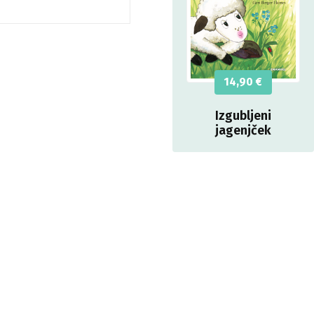
14,90
€
Izgubljeni
jagenjček