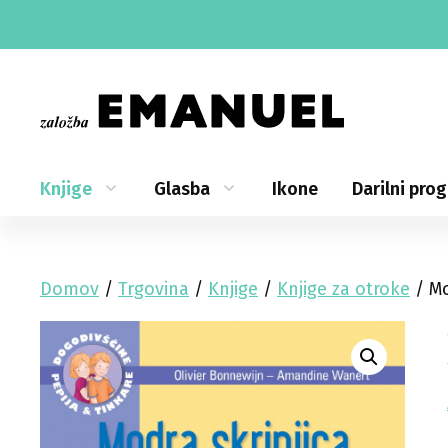
Skip
to
content
Knjige
Glasba
Ikone
Darilni pro
Domov
/
Trgovina
/
Knjige
/
Knjige za otroke
/ Mo