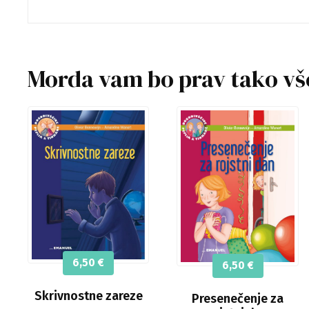
Morda vam bo prav tako v
6,50
€
6,50
€
Skrivnostne zareze
Presenečenje za