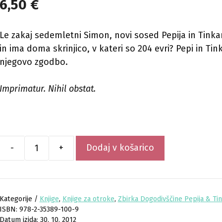
6,50
€
Le zakaj sedemletni Simon, novi sosed Pepija in Tinkar
in ima doma skrinjico, v kateri so 204 evri? Pepi in Ti
njegovo zgodbo.
Imprimatur. Nihil obstat.
-
+
Dodaj v košarico
Modra
skrinjica
količina
Kategorije /
Knjige
,
Knjige za otroke
,
Zbirka Dogodivščine Pepija & Ti
978-2-35389-100-9
Datum izida: 30. 10. 2012