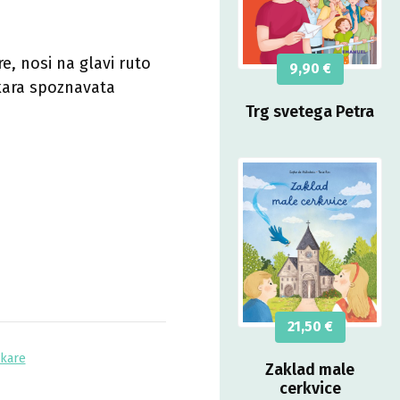
e, nosi na glavi ruto
9,90
€
nkara spoznavata
Trg svetega Petra
21,50
€
nkare
Zaklad male
cerkvice