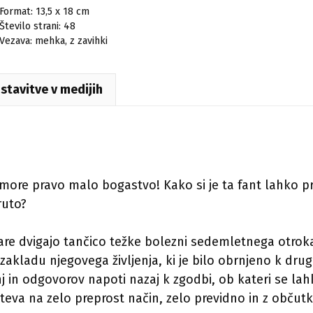
Format: 13,5 x 18 cm
Število strani: 48
Vezava: mehka, z zavihki
stavitve v medijih
remore pravo malo bogastvo! Kako si je ta fant lahko pr
ruto?
nkare dvigajo tančico težke bolezni sedemletnega otrok
zakladu njegovega življenja, ki je bilo obrnjeno k dr
nj in odgovorov napoti nazaj k zgodbi, ob kateri se l
oteva na zelo preprost način, zelo previdno in z občut