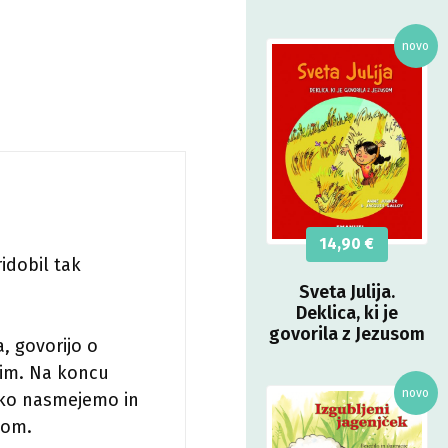
14,90
€
idobil tak
Sveta Julija.
Deklica, ki je
govorila z Jezusom
a, govorijo o
ugim. Na koncu
ahko nasmejemo in
kom.