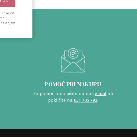
 novostih,
ema
 na odjava.
POMOČ PRI NAKUPU
Za pomoč nam pišite na naš
email
ali
pokličite na
031 705 792
.