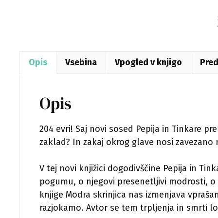
Opis
Vsebina
Vpogled v knjigo
Pred
Opis
204 evri! Saj novi sosed Pepija in Tinkare p
zaklad? In zakaj okrog glave nosi zavezano 
V tej novi knjižici dogodivščine Pepija in Ti
pogumu, o njegovi presenetljivi modrosti, o 
knjige Modra skrinjica nas izmenjava vpraša
razjokamo. Avtor se tem trpljenja in smrti l