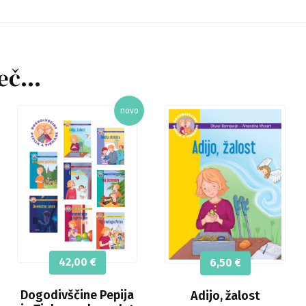
šeč…
42,00
€
6,50
€
Dogodivščine Pepija
Adijo, žalost