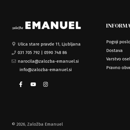
INFORMA
Pogoji posl
Ulica stare pravde 11, Ljubljana
Dostava
031 705 792
|
0590 748 86
Varstvo os
narocila@zalozba-emanuel.si
Pravno obve
info@zalozba-emanuel.si
© 2026, Založba Emanuel