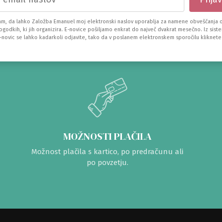
am, da lahko Založba Emanuel moj elektronski naslov uporablja za namene obveščanja o
dogodkih, ki jih organizira. E-novice pošiljamo enkrat do največ dvakrat mesečno. Iz sist
e-novic se lahko kadarkoli odjavite, tako da v poslanem elektronskem sporočilu kliknete
MOŽNOSTI PLAČILA
Možnost plačila s kartico, po predračunu ali
po povzetju.