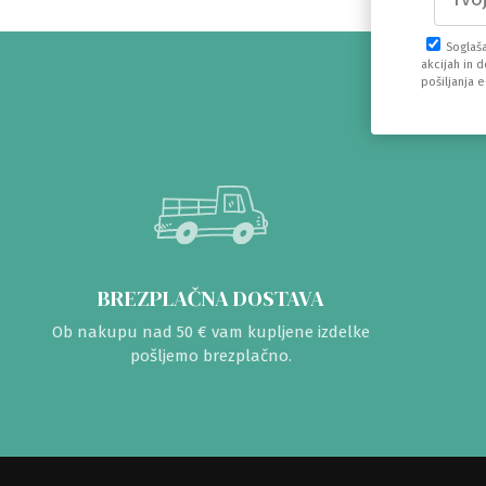
Soglaš
akcijah in 
pošiljanja 
BREZPLAČNA DOSTAVA
Ob nakupu nad 50 € vam kupljene izdelke
pošljemo brezplačno.