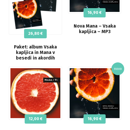
16,90
€
Nova Mana – Vsaka
kapljica – MP3
26,80
€
Paket: album Vsaka
kapljica in Mana v
besedi in akordih
12,00
€
16,90
€