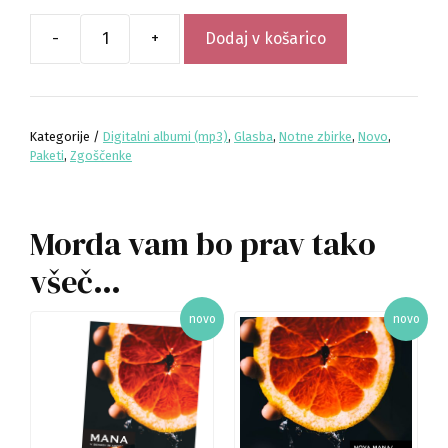
-
+
Dodaj v košarico
Paket:
album
Vsaka
kapljica
Kategorije /
Digitalni albumi (mp3)
,
Glasba
,
Notne zbirke
,
Novo
,
in
Paketi
,
Zgoščenke
Mana
v
besedi
Morda vam bo prav tako
in
akordih
všeč…
količina