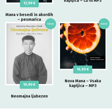
kapljica – CD in MP3
12,90
€
Mana v besedi in akordih
– pesmarica
16,90
€
Nova Mana – Vsaka
19,90
€
kapljica – MP3
Neomajna ljubezen