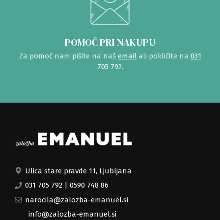
POMOČ PRI NAKUPU
Za pomoč nam pišite na naš
email
ali pokličite na
031
705 792
.
Ulica stare pravde 11, Ljubljana
031 705 792
|
0590 748 86
narocila@zalozba-emanuel.si
info@zalozba-emanuel.si