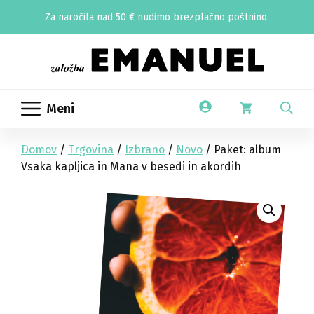
Skip
Za naročila nad 50 € nudimo brezplačno poštnino.
to
content
Meni
Domov
/
Trgovina
/
Izbrano
/
Novo
/ Paket: album
Vsaka kapljica in Mana v besedi in akordih