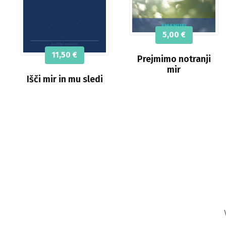
5,00
€
11,50
€
Prejmimo notranji
mir
Išči mir in mu sledi