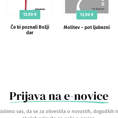
13,50
€
13,50
€
Če bi poznali Božji
Molitev – pot ljubezni
dar
Prijava na e-novice
Vabimo vas, da se za obvestila o novostih, dogodkih i