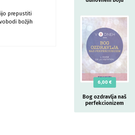
jo prepustiti
 svobodi božjih
6,00
€
Bog ozdravlja naš
perfekcionizem