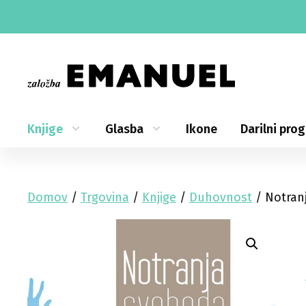
Skip
to
content
Knjige
Glasba
Ikone
Darilni pro
Domov
/
Trgovina
/
Knjige
/
Duhovnost
/ Notran