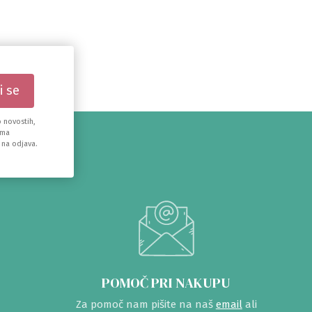
 novostih,
ema
 na odjava.
POMOČ PRI NAKUPU
Za pomoč nam pišite na naš
email
ali