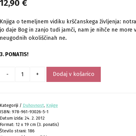
12,90
€
Knjiga o temeljnem vidiku krščanskega življenja: notr
jo daje Bog in zanjo tudi jamči, nam je nihče ne more vz
neugodnih okoliščinah ne.
3. PONATIS!
-
+
Dodaj v košarico
Notranja
svoboda
količina
Kategoriji /
Duhovnost
,
Knjige
978-961-93026-5-1
Datum izida: 24. 2. 2012
Format: 12 x 19 cm (3. ponatis)
Število strani: 186