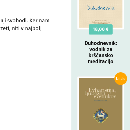
anji svobodi. Ker nam
eti, niti v najbolj
18,00
€
Duhodnevnik:
vodnik za
krščansko
meditacijo