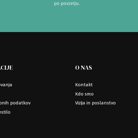
po povzetju.
CIJE
O NAS
ovanja
Kontakt
Kdo smo
ebnih podatkov
Vizija in poslanstvo
stilo