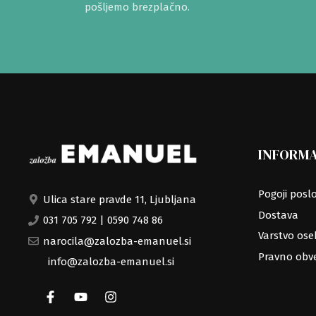
pošljemo brezplačno.
INFORMA
Pogoji posl
Ulica stare pravde 11, Ljubljana
Dostava
031 705 792
|
0590 748 86
Varstvo os
narocila@zalozba-emanuel.si
Pravno obve
info@zalozba-emanuel.si