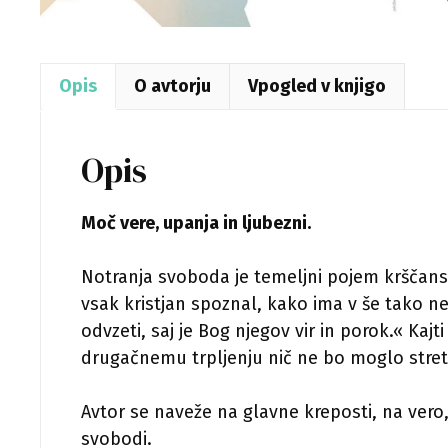
Opis
O avtorju
Vpogled v knjigo
Opis
Moč vere, upanja in ljubezni.
Notranja svoboda je temeljni pojem krščanske
vsak kristjan spoznal, kako ima v še tako 
odvzeti, saj je Bog njegov vir in porok.« Kaj
drugačnemu trpljenju nič ne bo moglo stret
Avtor se naveže na glavne kreposti, na vero,
svobodi.