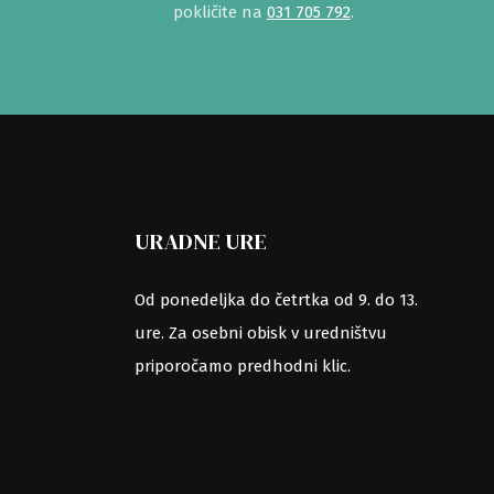
pokličite na
031 705 792
.
URADNE URE
Od ponedeljka do četrtka od 9. do 13.
ure. Za osebni obisk v uredništvu
priporočamo predhodni klic.