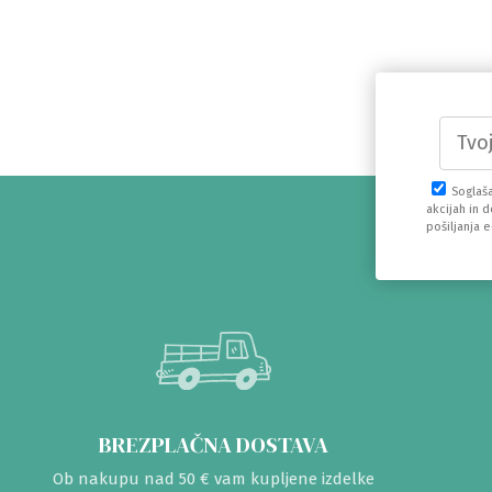
Soglaš
akcijah in 
pošiljanja 
BREZPLAČNA DOSTAVA
Ob nakupu nad 50 € vam kupljene izdelke