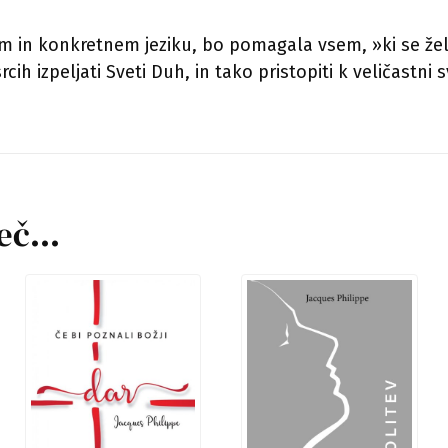
m in konkretnem jeziku, bo pomagala vsem, »ki se želi
rcih izpeljati Sveti Duh, in tako pristopiti k veličastni
šeč…