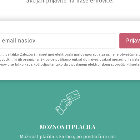
akcijah prijavite na naše e-novice.
am, da lahko Založba Emanuel moj elektronski naslov uporablja za namene obveščanja o
dogodkih, ki jih organizira. E-novice pošiljamo enkrat do največ dvakrat mesečno. Iz sist
e-novic se lahko kadarkoli odjavite, tako da v poslanem elektronskem sporočilu kliknete
MOŽNOSTI PLAČILA
Možnost plačila s kartico, po predračunu ali