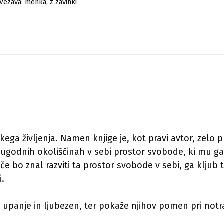
Vezava: mehka, z zavihki
ga življenja. Namen knjige je, kot pravi avtor, zelo p
neugodnih okoliščinah v sebi prostor svobode, ki mu g
ti če bo znal razviti ta prostor svobode v sebi, ga klju
i.
 upanje in ljubezen, ter pokaže njihov pomen pri notran