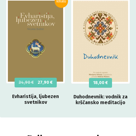
Izvirna
Trenutna
34,90
€
27,90
€
18,00
€
cena
cena
je
je:
Evharistija, ljubezen
Duhodnevnik: vodnik za
bila:
27,90 €.
svetnikov
krščansko meditacijo
34,90 €.