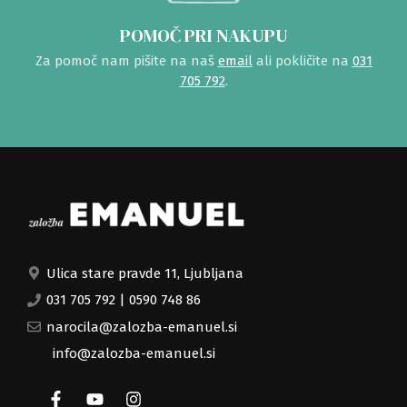
POMOČ PRI NAKUPU
Za pomoč nam pišite na naš
email
ali pokličite na
031
705 792
.
Ulica stare pravde 11, Ljubljana
031 705 792
|
0590 748 86
narocila@zalozba-emanuel.si
info@zalozba-emanuel.si