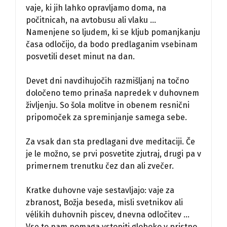
vaje, ki jih lahko opravljamo doma, na
počitnicah, na avtobusu ali vlaku …
Namenjene so ljudem, ki se kljub pomanjkanju
časa odločijo, da bodo predlaganim vsebinam
posvetili deset minut na dan.
Devet dni navdihujočih razmišljanj na točno
določeno temo prinaša napredek v duhovnem
življenju. So šola molitve in obenem resnični
pripomoček za spreminjanje samega sebe.
Za vsak dan sta predlagani dve meditaciji. Če
je le možno, se prvi posvetite zjutraj, drugi pa v
primernem trenutku čez dan ali zvečer.
Kratke duhovne vaje sestavljajo: vaje za
zbranost, Božja beseda, misli svetnikov ali
vélikih duhovnih piscev, dnevna odločitev …
Vse to nam pomaga vstopiti globoko v pristno