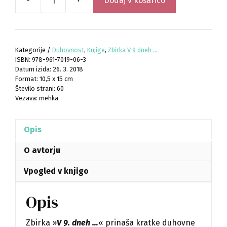
-
+
Dodaj v košarico
Odkrijmo
veselje
do
molitve
Kategorije /
Duhovnost
,
Knjige
,
Zbirka V 9 dneh ...
količina
978-961-7019-06-3
Datum izida: 26. 3. 2018
Format: 10,5 x 15 cm
Število strani: 60
Vezava: mehka
Opis
O avtorju
Vpogled v knjigo
Opis
Zbirka »
V 9. dneh …
« prinaša kratke duhovne