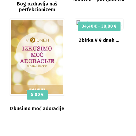
Bog ozdravlja naš
perfekcionizem
Cenovni
34,40
€
–
38,80
€
razpon:
od
Zbirka V 9 dneh …
34,40 €
do
38,80 €
5,00
€
Izkusimo moč adoracije