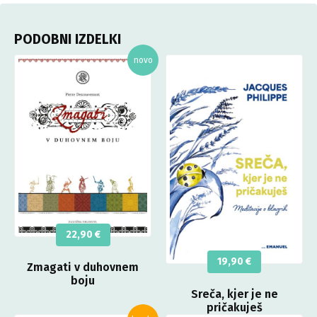
PODOBNI IZDELKI
22,90
€
19,90
€
Zmagati v duhovnem
boju
Sreča, kjer je ne
pričakuješ