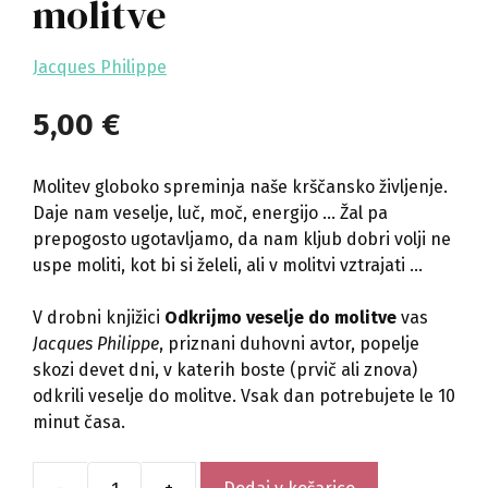
molitve
Jacques Philippe
5,00
€
Molitev globoko spreminja naše krščansko življenje.
Daje nam veselje, luč, moč, energijo … Žal pa
prepogosto ugotavljamo, da nam kljub dobri volji ne
uspe moliti, kot bi si želeli, ali v molitvi vztrajati …
V drobni knjižici
Odkrijmo veselje do molitve
vas
Jacques Philippe
, priznani duhovni avtor, popelje
skozi devet dni, v katerih boste (prvič ali znova)
odkrili veselje do molitve. Vsak dan potrebujete le 10
minut časa.