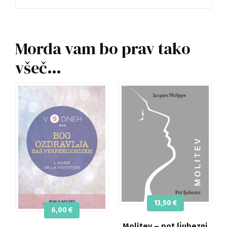
Morda vam bo prav tako
všeč…
13,50
€
6,00
€
Molitev – pot ljubezni